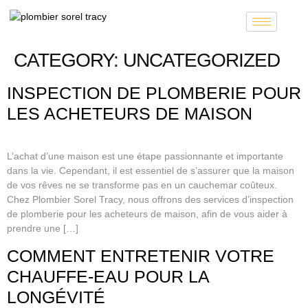
CATEGORY:
UNCATEGORIZED
INSPECTION DE PLOMBERIE POUR
LES ACHETEURS DE MAISON
L’achat d’une maison est une étape passionnante et importante
dans la vie. Cependant, il est essentiel de s’assurer que la maison
de vos rêves ne se transforme pas en un cauchemar coûteux.
Chez Plombier Sorel Tracy, nous offrons des services d’inspection
de plomberie pour les acheteurs de maison, afin de vous aider à
prendre une […]
COMMENT ENTRETENIR VOTRE
CHAUFFE-EAU POUR LA
LONGÉVITÉ