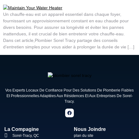
Un chauffe-eau est un appareil essentiel dans chaque foyer,
fournissant un approvisionnement constant en eau chaude pour
divers besoins. Pour assurer sa longévité et éviter les pannes
inattendues, il est crucial de bien entretenir votre chauffe-eau.
Dans cet article,Plombier Sorel Tracy partage des conseils
d’entretien simples pour vous aider à prolonger la durée de vie […]
Vos Experts Locaux De Confiance Pour Des Solutions De Plomberie Fiables
Et Professionnelles Adaptées Aux Résidences Et Aux Entreprises De Sorel-
Tracy.
La Compagine
Nous Joindre
Sorel-Tracy, QC
plan du site